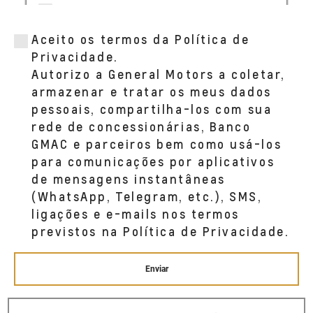
LUCHINI (ATIBAIA)
AV. JOVIANO ALVIM, 290
Aceito os termos da Política de
BAIRRO ALVINOPOLIS ATIBAIA, SP 12942-
-001
Privacidade.
(11) 4412-3966
Autorizo a General Motors a coletar,
armazenar e tratar os meus dados
pessoais, compartilha-los com sua
rede de concessionárias, Banco
GMAC e parceiros bem como usá-los
para comunicações por aplicativos
de mensagens instantâneas
(WhatsApp, Telegram, etc.), SMS,
ligações e e-mails nos termos
previstos na Política de Privacidade.
Enviar