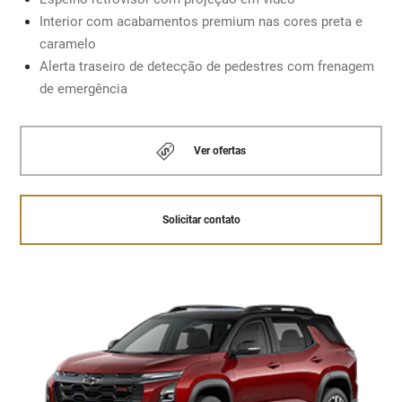
Interior com acabamentos premium nas cores preta e
Solicitar contato
caramelo
MOTOR 1.5 TURBO COM INJEÇÃO DIRETA
Alerta traseiro de detecção de pedestres com frenagem
de emergência
Solicitar contato
Ver ofertas
Solicitar contato
Retrovisor com projeção de vídeo.
Chevrolet MyLink
A
central multimídia com tela de 11.3”
sensível ao