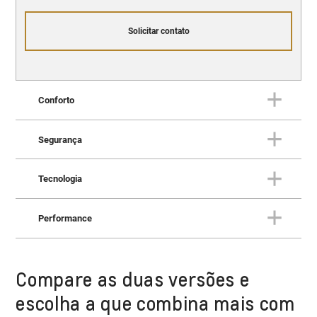
Solicitar contato
Conforto
Segurança
Conforto
Tudo o que você espera de um
Tecnologia
SUV superior.
Segurança
Proteção superior para você e
Performance
para a sua família.
Tecnologia
Um SUV para você escrever o
futuro.
Compare as duas versões e
Performance
Potência e desempenho para
escolha a que combina mais com
conquistar qualquer