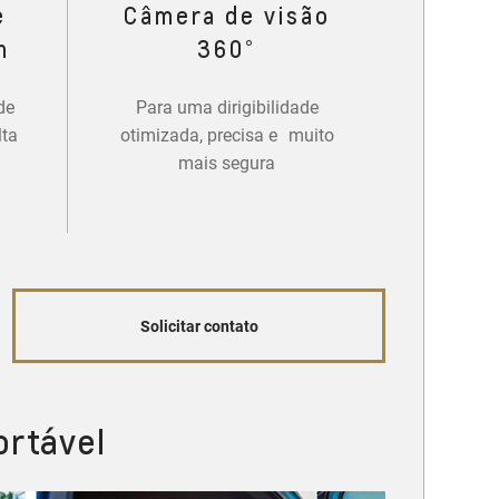
e
Câmera de visão
m
360°
de
Para uma dirigibilidade
lta
otimizada, precisa e muito
mais segura
Solicitar contato
ortável